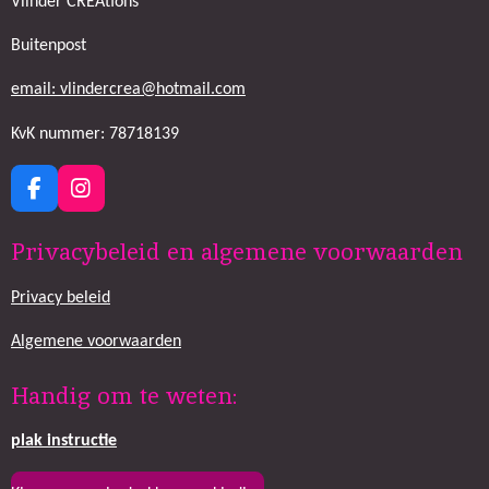
Vlinder CREAtions
Buitenpost
email: vlindercrea@hotmail.com
KvK nummer: 78718139
F
I
a
n
c
s
Privacybeleid en algemene voorwaarden
e
t
b
a
Privacy beleid
o
g
o
r
k
a
Algemene voorwaarden
m
Handig om te weten:
plak
instructie