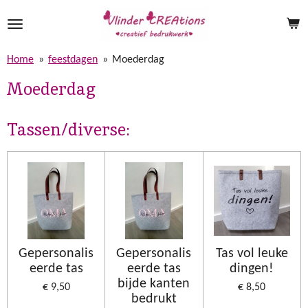
Ga
direct
naar
Home
»
feestdagen
»
Moederdag
de
hoofdinhoud
Moederdag
Tassen/diverse:
Gepersonalis
Gepersonalis
Tas vol leuke
eerde tas
eerde tas
dingen!
bijde kanten
€ 9,50
€ 8,50
bedrukt