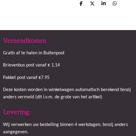
D
D
S
D
e
e
h
e
l
e
a
l
e
l
r
e
n
e
n
Verzendkosten
Gratis af te halen in Buitenpost
Brievenbus post vanaf € 1,14
Pakket post vanaf €7.95
Deze kosten worden in winkelwagen automatisch berekend tenzij
anders vermeld (dit i.v.m. de grote van het artikel)
Levering:
Wij verwerken uw bestelling binnen 4 werkdagen, tenzij anders
aangegeven.