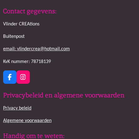
Contact gegevens:
Vlinder CREAtions
Buitenpost
email: vlindercrea@hotmail.com
KvK nummer: 78718139
F
I
a
n
c
s
Privacybeleid en algemene voorwaarden
e
t
b
a
Privacy beleid
o
g
o
r
k
a
Algemene voorwaarden
m
Handig om te weten: