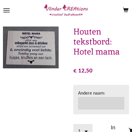
Ga
direct
naar
de
Houten
hoofdinhoud
tekstbord:
Hotel mama
€ 12,50
Andere naam:
In