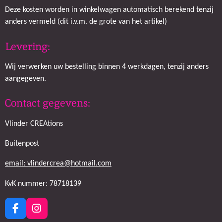
Deze kosten worden in winkelwagen automatisch berekend tenzij
anders vermeld (dit i.v.m. de grote van het artikel)
Levering:
Wij verwerken uw bestelling binnen 4 werkdagen, tenzij anders
aangegeven.
Contact gegevens:
Vlinder CREAtions
Buitenpost
email: vlindercrea@hotmail.com
KvK nummer: 78718139
F
I
a
n