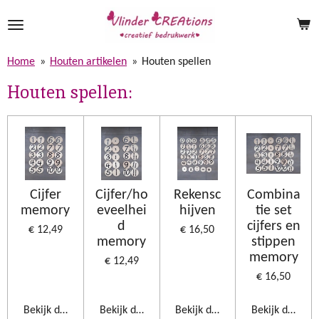
Ga
direct
naar
Home
»
Houten artikelen
»
Houten spellen
de
hoofdinhoud
Houten spellen:
Cijfer
Cijfer/ho
Rekensc
Combina
memory
eveelhei
hijven
tie set
d
cijfers en
€ 12,49
€ 16,50
memory
stippen
memory
€ 12,49
€ 16,50
Bekijk details
Bekijk details
Bekijk details
Bekijk details