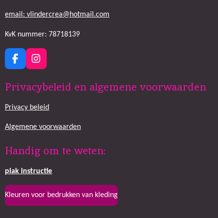
email: vlindercrea@hotmail.com
KvK nummer: 78718139
F
I
a
n
c
s
Privacybeleid en algemene voorwaarden
e
t
b
a
Privacy beleid
o
g
o
r
k
a
Algemene voorwaarden
m
Handig om te weten:
plak
instructie
Kleuren voor bedrukken van kleding