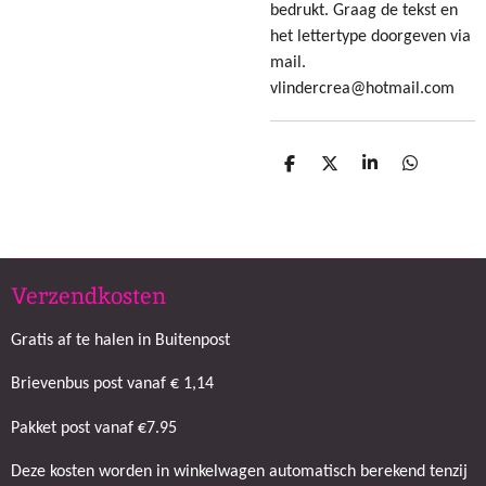
bedrukt. Graag de tekst en
het lettertype doorgeven via
mail.
vlindercrea@hotmail.com
D
D
S
D
e
e
h
e
l
e
a
l
e
l
r
e
n
e
n
Verzendkosten
Gratis af te halen in Buitenpost
Brievenbus post vanaf € 1,14
Pakket post vanaf €7.95
Deze kosten worden in winkelwagen automatisch berekend tenzij