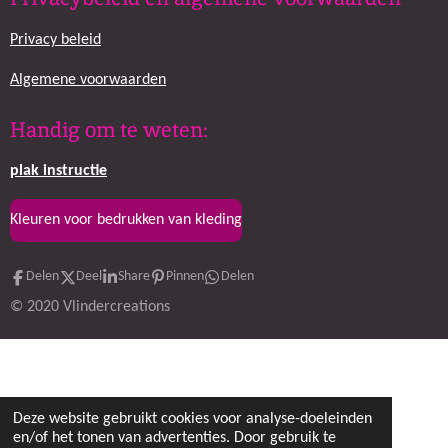
e
t
b
a
Privacy beleid
o
g
o
r
k
a
Algemene voorwaarden
m
Handig om te weten:
plak
instructie
Kleuren voor bedrukken van kleding
Delen
Deel
Share
Pinnen
Delen
© 2020 Vlindercreations
Deze website gebruikt cookies voor analyse-doeleinden
en/of het tonen van advertenties. Door gebruik te