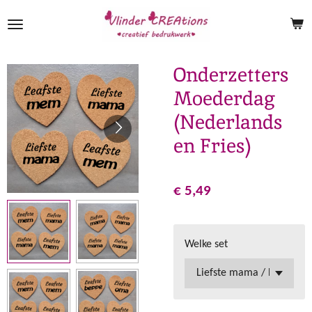
Ga
direct
naar
de
Onderzetters
hoofdinhoud
Moederdag
(Nederlands
en Fries)
€ 5,49
Welke set