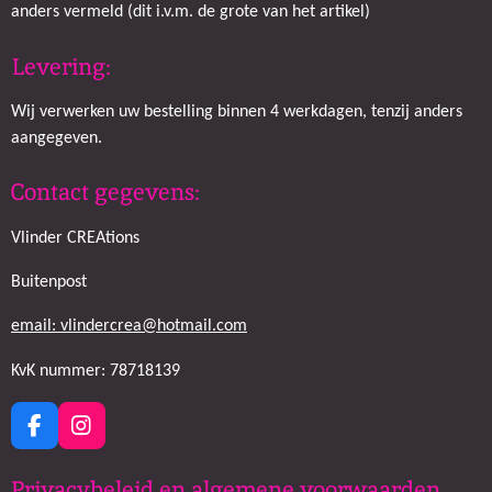
anders vermeld (dit i.v.m. de grote van het artikel)
Levering:
Wij verwerken uw bestelling binnen 4 werkdagen, tenzij anders
aangegeven.
Contact gegevens:
Vlinder CREAtions
Buitenpost
email: vlindercrea@hotmail.com
KvK nummer: 78718139
F
I
a
n
c
s
Privacybeleid en algemene voorwaarden