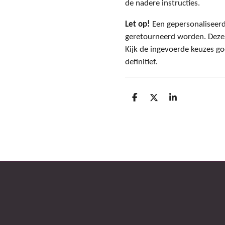
de nadere instructies.
Let op!
Een gepersonaliseer
geretourneerd worden. Deze
Kijk de ingevoerde keuzes goe
definitief.
D
D
S
e
e
h
l
e
a
e
l
r
n
e