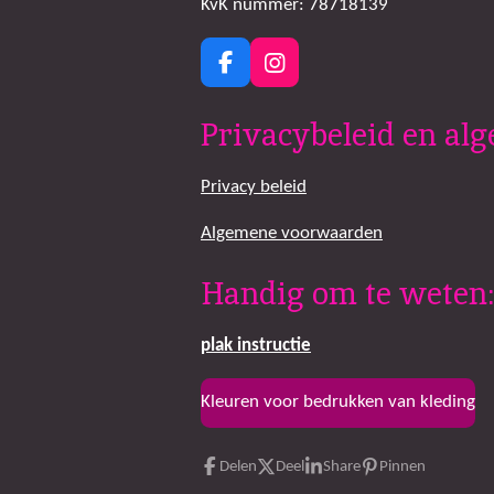
KvK nummer: 78718139
F
I
a
n
c
s
Privacybeleid en a
e
t
b
a
o
g
Privacy beleid
o
r
k
a
Algemene voorwaarden
m
Handig om te weten:
plak
instructie
Kleuren voor bedrukken van kleding
Delen
Deel
Share
Pinnen