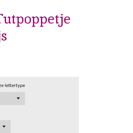
Tutpoppetje
js
e lettertype