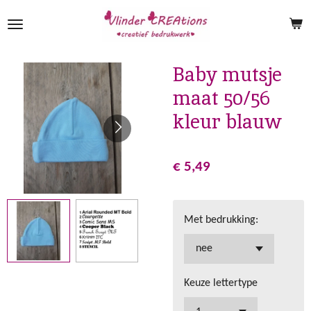
Ga
direct
naar
de
Baby mutsje
hoofdinhoud
maat 50/56
kleur blauw
€ 5,49
Met bedrukking:
Keuze lettertype