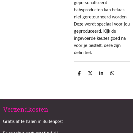
gepersonaliseerd
babyproducten kan helaas
niet geretourneerd worden.
Deze wordt speciaal voor jou
geproduceerd. Kijk de
ingevoerde keuzes goed na
voor je bestelt, deze zijn
definitief.
D
D
S
D
e
e
h
e
l
e
a
l
e
l
r
e
n
e
n
Verzendkosten
Gratis af te halen in Buitenpost