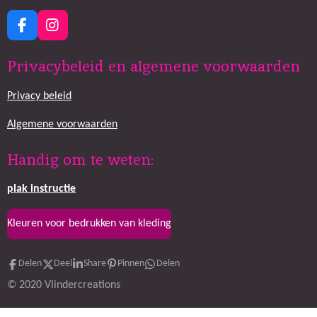
F
I
a
n
c
s
Privacybeleid en algemene voorwaarden
e
t
b
a
Privacy beleid
o
g
o
r
k
a
Algemene voorwaarden
m
Handig om te weten:
plak
instructie
Kleuren voor bedrukken van kleding
Delen
Deel
Share
Pinnen
Delen
© 2020 Vlindercreations