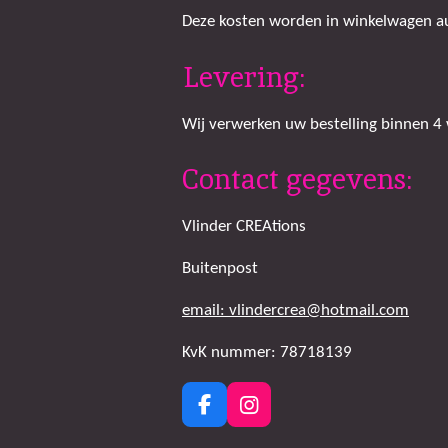
Deze kosten worden in winkelwagen aut
Levering:
Wij verwerken uw bestelling binnen 4
Contact gegevens:
Vlinder CREAtions
Buitenpost
email: vlindercrea@hotmail.com
KvK nummer: 78718139
F
I
a
n