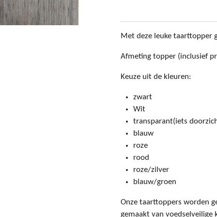
Met deze leuke taarttopper ge
Afmeting topper (inclusief pr
Keuze uit de kleuren:
zwart
Wit
transparant(iets doorzich
blauw
roze
rood
roze/zilver
blauw/groen
Onze taarttoppers worden ge
gemaakt van voedselveilige k