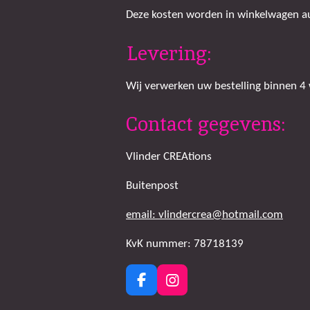
Deze kosten worden in winkelwagen aut
Levering:
Wij verwerken uw bestelling binnen 4
Contact gegevens:
Vlinder CREAtions
Buitenpost
email: vlindercrea@hotmail.com
KvK nummer: 78718139
F
I
a
n