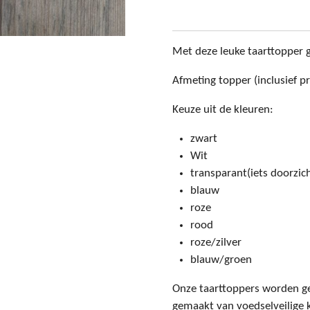
Met deze leuke taarttopper ge
Afmeting topper (inclusief pr
Keuze uit de kleuren:
zwart
Wit
transparant(iets doorzich
blauw
roze
rood
roze/zilver
blauw/groen
Onze taarttoppers worden ge
gemaakt van voedselveilige k