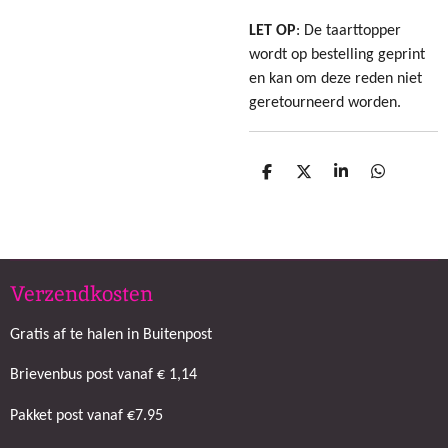
LET OP
: De taarttopper
wordt op bestelling geprint
en kan om deze reden niet
geretourneerd worden.
D
D
S
D
e
e
h
e
l
e
a
l
e
l
r
e
n
e
n
Verzendkosten
Gratis af te halen in Buitenpost
Brievenbus post vanaf € 1,14
Pakket post vanaf €7.95