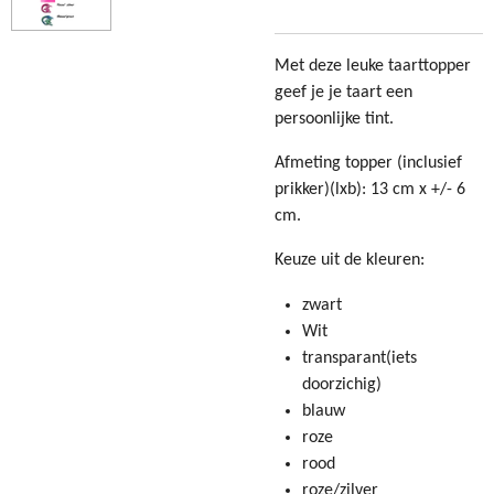
Met deze leuke taarttopper
geef je je taart een
persoonlijke tint.
Afmeting topper (inclusief
prikker)(lxb): 13 cm x +/- 6
cm.
Keuze uit de kleuren:
zwart
Wit
transparant(iets
doorzichig)
blauw
roze
rood
roze/zilver