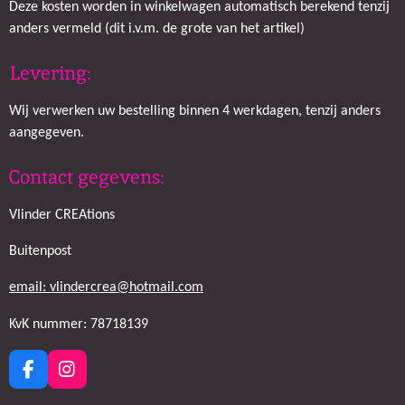
Deze kosten worden in winkelwagen automatisch berekend tenzij
anders vermeld (dit i.v.m. de grote van het artikel)
Levering:
Wij verwerken uw bestelling binnen 4 werkdagen, tenzij anders
aangegeven.
Contact gegevens:
Vlinder CREAtions
Buitenpost
email: vlindercrea@hotmail.com
KvK nummer: 78718139
F
I
a
n