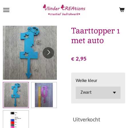
Ga
direct
naar
de
Taarttopper 1
hoofdinhoud
met auto
€ 2,95
Welke kleur
Uitverkocht