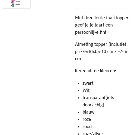
Met deze leuke taarttopper
geef je je taart een
persoonlijke tint.
Afmeting topper (inclusief
prikker)(lxb): 13 cm x +/- 6
cm.
Keuze uit de kleuren:
zwart
Wit
transparant(iets
doorzichig)
blauw
roze
rood
roze/zilver