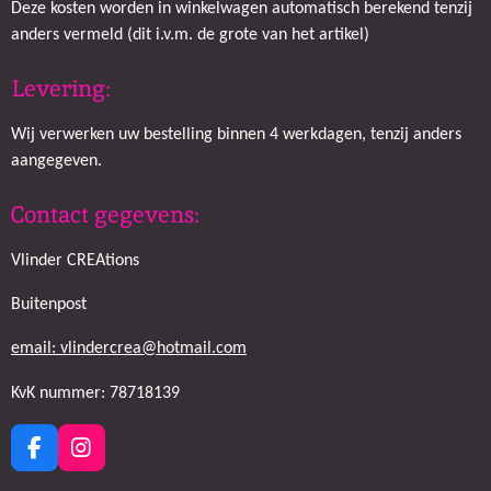
Deze kosten worden in winkelwagen automatisch berekend tenzij
anders vermeld (dit i.v.m. de grote van het artikel)
Levering:
Wij verwerken uw bestelling binnen 4 werkdagen, tenzij anders
aangegeven.
Contact gegevens:
Vlinder CREAtions
Buitenpost
email: vlindercrea@hotmail.com
KvK nummer: 78718139
F
I
a
n