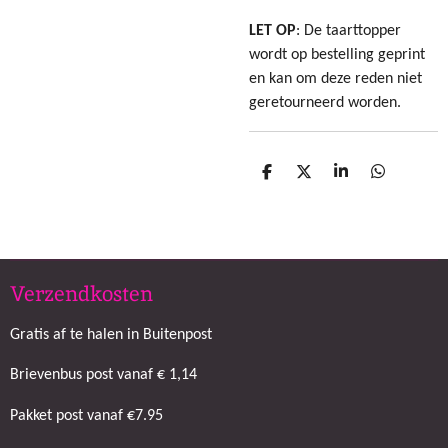
LET OP
: De taarttopper
wordt op bestelling geprint
en kan om deze reden niet
geretourneerd worden.
D
D
S
D
e
e
h
e
l
e
a
l
e
l
r
e
n
e
n
Verzendkosten
Gratis af te halen in Buitenpost
Brievenbus post vanaf € 1,14
Pakket post vanaf €7.95