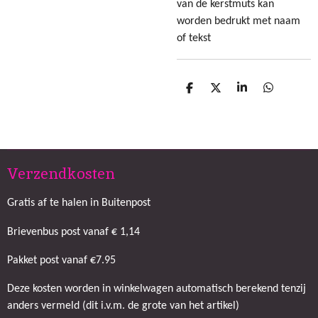
van de kerstmuts kan
worden bedrukt met naam
of tekst
D
D
S
D
e
e
h
e
l
e
a
l
e
l
r
e
n
e
n
Verzendkosten
Gratis af te halen in Buitenpost
Brievenbus post vanaf € 1,14
Pakket post vanaf €7.95
Deze kosten worden in winkelwagen automatisch berekend tenzij
anders vermeld (dit i.v.m. de grote van het artikel)