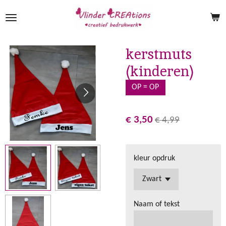
Ga
direct
naar
de
kerstmuts
hoofdinhoud
(kinderen)
OP = OP
€ 3,50
€ 4,99
kleur opdruk
Naam of tekst