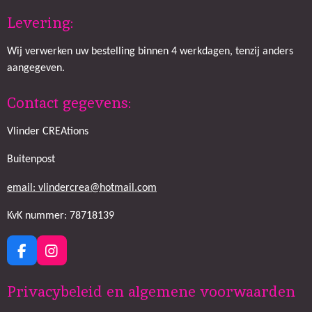
Levering:
Wij verwerken uw bestelling binnen 4 werkdagen, tenzij anders
aangegeven.
Contact gegevens:
Vlinder CREAtions
Buitenpost
email: vlindercrea@hotmail.com
KvK nummer: 78718139
F
I
a
n
c
s
Privacybeleid en algemene voorwaarden
e
t
b
a