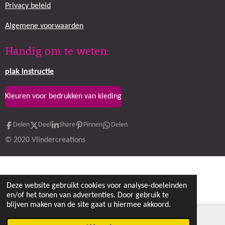
Privacy beleid
o
g
o
r
k
a
Algemene voorwaarden
m
Handig om te weten:
plak
instructie
Kleuren voor bedrukken van kleding
Delen
Deel
Share
Pinnen
Delen
© 2020 Vlindercreations
Deze website gebruikt cookies voor analyse-doeleinden
en/of het tonen van advertenties. Door gebruik te
blijven maken van de site gaat u hiermee akkoord.