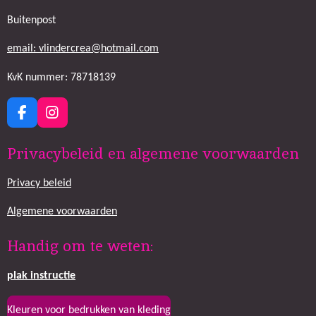
Buitenpost
email: vlindercrea@hotmail.com
KvK nummer: 78718139
F
I
a
n
c
s
Privacybeleid en algemene voorwaarden
e
t
b
a
Privacy beleid
o
g
o
r
k
a
Algemene voorwaarden
m
Handig om te weten:
plak
instructie
Kleuren voor bedrukken van kleding