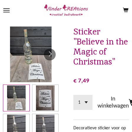
Ga
direct
naar
de
Sticker
hoofdinhoud
"Believe in the
Magic of
Christmas"
€ 7,49
In
winkelwagen
Decoratieve sticker voor op