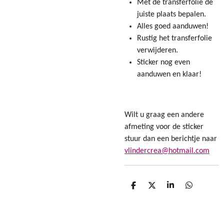
Met de transferfolie de
juiste plaats bepalen.
Alles goed aanduwen!
Rustig het transferfolie
verwijderen.
Sticker nog even
aanduwen en klaar!
Wilt u graag een andere
afmeting voor de sticker
stuur dan een berichtje naar
vlindercrea@hotmail.com
D
D
S
D
e
e
h
e
l
e
a
l
e
l
r
e
n
e
n