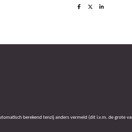
D
D
S
e
e
h
l
e
a
e
l
r
n
e
omatisch berekend tenzij anders vermeld (dit i.v.m. de grote van