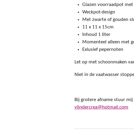
Glazen voorraadpot met
Weckpot-design
Met zwarte of gouden slu
11 x 11 x 15cm
Inhoud 1 liter
Momenteel alleen met go
Exlusief pepernoten
Let op met schoonmaken van d
Niet in de vaatwasser stopp
Bij grotere afname stuur mij
vlindercrea@hotmail.com