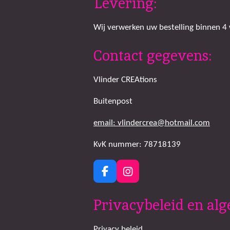
Levering:
Wij verwerken uw bestelling binnen 4
Contact gegevens:
Vlinder CREAtions
Buitenpost
email: vlindercrea@hotmail.com
KvK nummer: 78718139
F
I
a
n
c
s
Privacybeleid en a
e
t
b
a
o
g
Privacy beleid