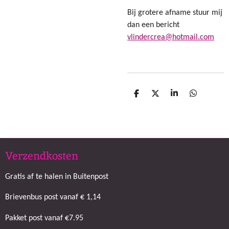
Bij grotere afname stuur mij
dan een bericht
vlindercrea@hotmail.com
D
D
S
D
e
e
h
e
l
e
a
l
e
l
r
e
n
e
n
Verzendkosten
Gratis af te halen in Buitenpost
Brievenbus post vanaf € 1,14
Pakket post vanaf €7.95