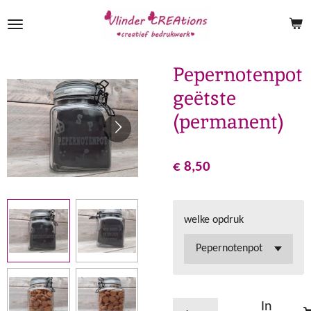
Ga
direct
naar
de
Pepernotenpot
hoofdinhoud
geëtste
(permanent)
€ 8,50
welke opdruk
In