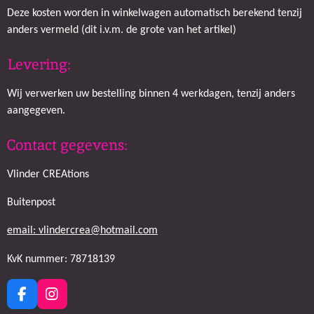
Deze kosten worden in winkelwagen automatisch berekend tenzij
anders vermeld (dit i.v.m. de grote van het artikel)
Levering:
Wij verwerken uw bestelling binnen 4 werkdagen, tenzij anders
aangegeven.
Contact gegevens:
Vlinder CREAtions
Buitenpost
email: vlindercrea@hotmail.com
KvK nummer: 78718139
F
I
a
n