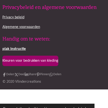
c
s
Privacybeleid en algemene voorwaarden
e
t
b
a
Privacy beleid
o
g
o
r
k
a
Algemene voorwaarden
m
Handig om te weten:
plak
instructie
Kleuren voor bedrukken van kleding
Delen
Deel
Share
Pinnen
Delen
© 2020 Vlindercreations