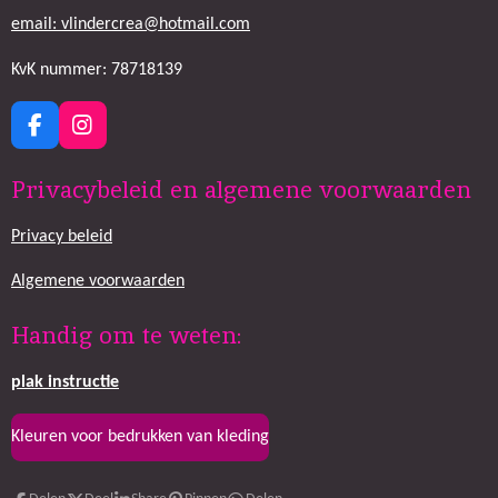
email: vlindercrea@hotmail.com
KvK nummer: 78718139
F
I
a
n
c
s
Privacybeleid en algemene voorwaarden
e
t
b
a
Privacy beleid
o
g
o
r
k
a
Algemene voorwaarden
m
Handig om te weten:
plak
instructie
Kleuren voor bedrukken van kleding