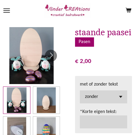
Ga
direct
naar
de
staande paasei
hoofdinhoud
Pasen
€ 2,00
met of zonder tekst
*Korte eigen tekst: