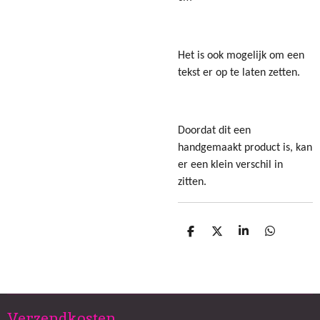
Het is ook mogelijk om een
tekst er op te laten zetten.
Doordat dit een
handgemaakt product is, kan
er een klein verschil in
zitten.
D
D
S
D
e
e
h
e
l
e
a
l
e
l
r
e
n
e
n
Verzendkosten