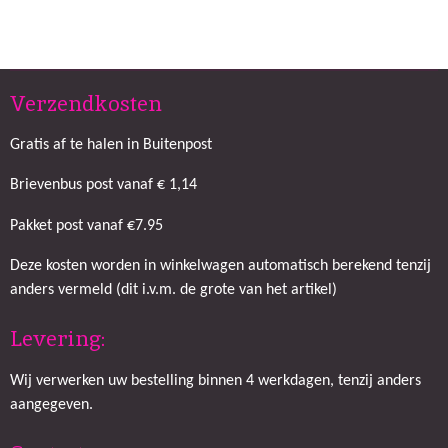
e
e
h
e
l
e
a
l
e
l
r
e
n
e
n
Verzendkosten
Gratis af te halen in Buitenpost
Brievenbus post vanaf € 1,14
Pakket post vanaf €7.95
Deze kosten worden in winkelwagen automatisch berekend tenzij
anders vermeld (dit i.v.m. de grote van het artikel)
Levering:
Wij verwerken uw bestelling binnen 4 werkdagen, tenzij anders
aangegeven.