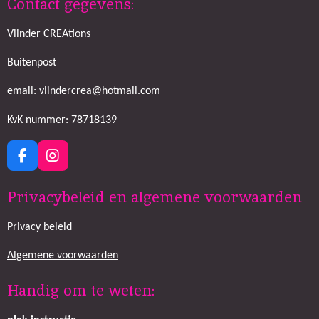
Contact gegevens:
Vlinder CREAtions
Buitenpost
email: vlindercrea@hotmail.com
KvK nummer: 78718139
F
I
a
n
c
s
Privacybeleid en algemene voorwaarden
e
t
b
a
Privacy beleid
o
g
o
r
k
a
Algemene voorwaarden
m
Handig om te weten: