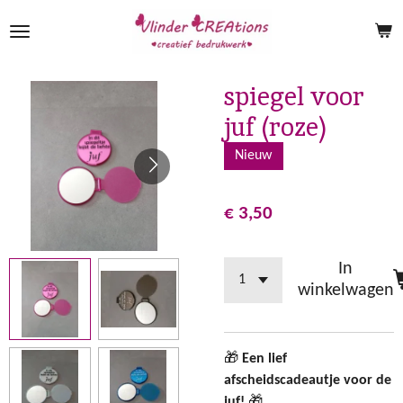
Ga
direct
naar
de
spiegel voor
hoofdinhoud
juf (roze)
Nieuw
€ 3,50
In
winkelwagen
🎁
Een lief
afscheidscadeautje voor de
juf!
🎁