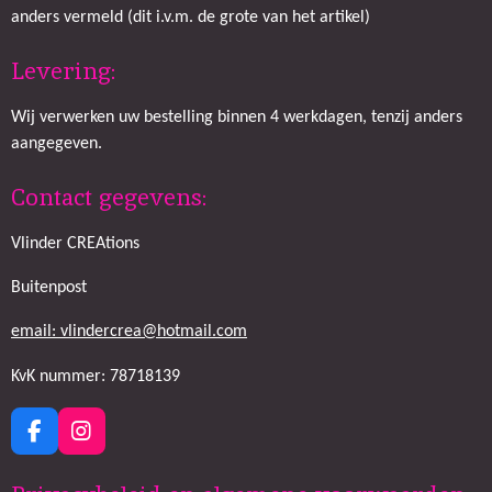
anders vermeld (dit i.v.m. de grote van het artikel)
Levering:
Wij verwerken uw bestelling binnen 4 werkdagen, tenzij anders
aangegeven.
Contact gegevens:
Vlinder CREAtions
Buitenpost
email: vlindercrea@hotmail.com
KvK nummer: 78718139
F
I
a
n
c
s