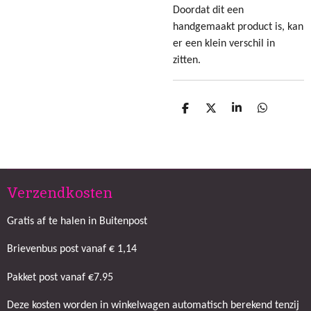
Doordat dit een
handgemaakt product is, kan
er een klein verschil in
zitten.
D
D
S
D
e
e
h
e
l
e
a
l
e
l
r
e
n
e
n
Verzendkosten
Gratis af te halen in Buitenpost
Brievenbus post vanaf € 1,14
Pakket post vanaf €7.95
Deze kosten worden in winkelwagen automatisch berekend tenzij