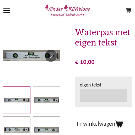
Ga
direct
naar
de
Waterpas met
hoofdinhoud
eigen tekst
€ 10,00
eigen tekst
In winkelwagen