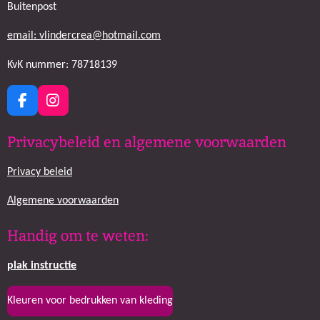
Buitenpost
email: vlindercrea@hotmail.com
KvK nummer: 78718139
F
I
a
n
c
s
Privacybeleid en algemene voorwaarden
e
t
b
a
Privacy beleid
o
g
o
r
k
a
Algemene voorwaarden
m
Handig om te weten:
plak
instructie
Kleuren voor bedrukken van kleding