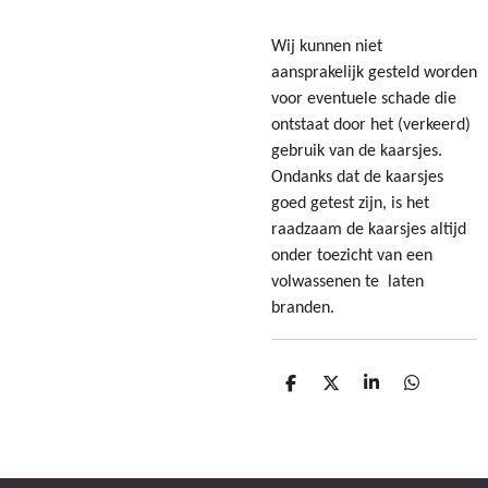
Wij kunnen niet
aansprakelijk gesteld worden
voor eventuele schade die
ontstaat door het (verkeerd)
gebruik van de kaarsjes.
Ondanks dat de kaarsjes
goed getest zijn, is het
raadzaam de kaarsjes altijd
onder toezicht van een
volwassenen te laten
branden.
D
D
S
D
e
e
h
e
l
e
a
l
e
l
r
e
n
e
n