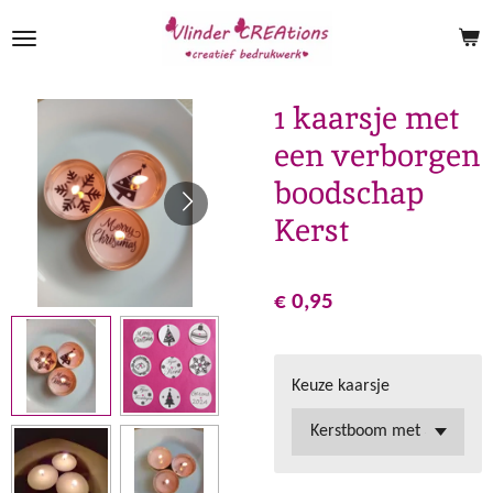
Ga
direct
naar
de
1 kaarsje met
hoofdinhoud
een verborgen
boodschap
Kerst
€ 0,95
Keuze kaarsje