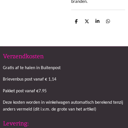
branden.
D
D
S
D
e
e
h
e
l
e
a
l
e
l
r
e
n
e
n
Verzendkosten
Gratis af te halen in Buitenpost
Brievenbus post vanaf € 1,14
Pakket post vanaf €7.95
Deze kosten worden in winkelwagen automatisch berekend tenzij
anders vermeld (dit i.v.m. de grote van het artikel)
Levering: