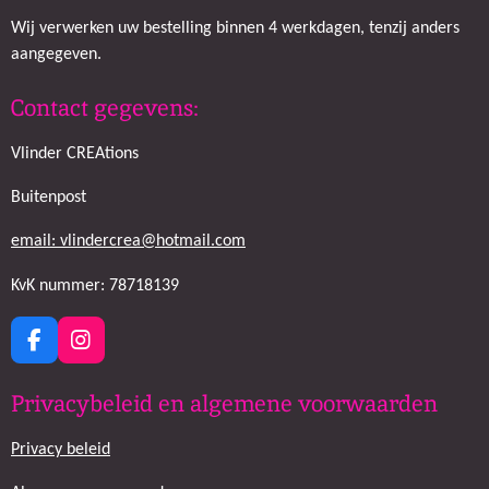
Wij verwerken uw bestelling binnen 4 werkdagen, tenzij anders
aangegeven.
Contact gegevens:
Vlinder CREAtions
Buitenpost
email: vlindercrea@hotmail.com
KvK nummer: 78718139
F
I
a
n
c
s
Privacybeleid en algemene voorwaarden
e
t
b
a
Privacy beleid
o
g
o
r