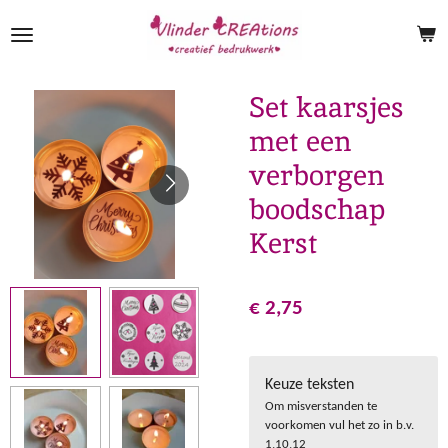
Ga
direct
naar
de
Set kaarsjes
hoofdinhoud
met een
verborgen
boodschap
Kerst
€ 2,75
Keuze teksten
Om misverstanden te
voorkomen vul het zo in b.v.
1,10,12