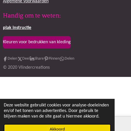
k
a
Algemene voorwaarden
m
Handig om te weten:
plak
instructie
Kleuren voor bedrukken van kleding
Delen
Deel
Share
Pinnen
Delen
© 2020 Vlindercreations
Deze website gebruikt cookies voor analyse-doeleinden
en/of het tonen van advertenties. Door gebruik te
blijven maken van de site gaat u hiermee akkoord.
Akkoord
E-mailadres
Facebook