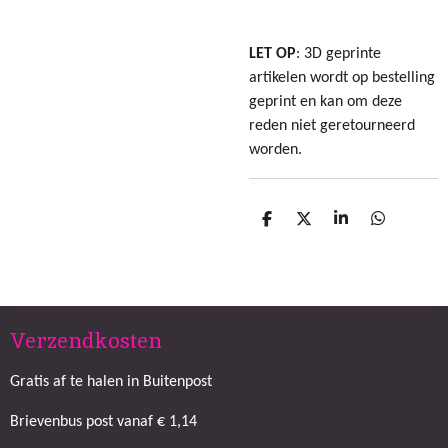
LET OP
: 3D geprinte
artikelen wordt op bestelling
geprint en kan om deze
reden niet geretourneerd
worden.
D
D
S
D
e
e
h
e
l
e
a
l
e
l
r
e
n
e
n
Verzendkosten
Gratis af te halen in Buitenpost
Brievenbus post vanaf € 1,14