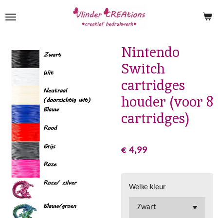
Ga
direct
naar
de
Nintendo
hoofdinhoud
Switch
cartridges
houder (voor 8
cartridges)
€ 4,99
Welke kleur