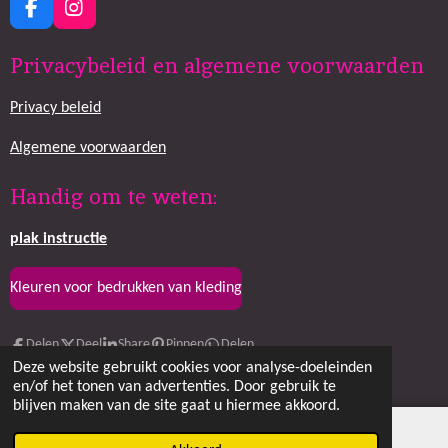
F
I
a
n
c
s
Privacybeleid en algemene voorwaarden
e
t
b
a
Privacy beleid
o
g
o
r
k
a
Algemene voorwaarden
m
Handig om te weten:
plak
instructie
Kleuren voor bedrukken van kleding
Delen
Deel
Share
Pinnen
Delen
Deze website gebruikt cookies voor analyse-doeleinden
© 2020 Vlindercreations
en/of het tonen van advertenties. Door gebruik te
blijven maken van de site gaat u hiermee akkoord.