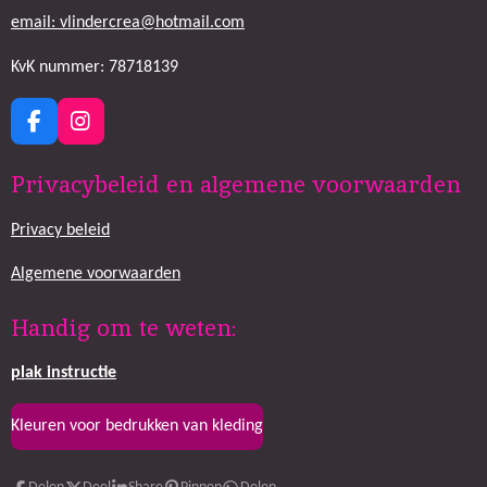
email: vlindercrea@hotmail.com
KvK nummer: 78718139
F
I
a
n
c
s
Privacybeleid en algemene voorwaarden
e
t
b
a
Privacy beleid
o
g
o
r
k
a
Algemene voorwaarden
m
Handig om te weten:
plak
instructie
Kleuren voor bedrukken van kleding