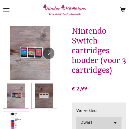
Ga
direct
naar
de
Nintendo
hoofdinhoud
Switch
cartridges
houder (voor 3
cartridges)
€ 2,99
Welke kleur