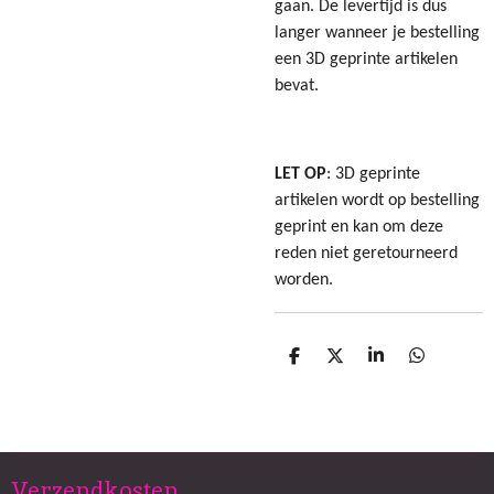
gaan. De levertijd is dus
langer wanneer je bestelling
een 3D geprinte artikelen
bevat.
LET OP
: 3D geprinte
artikelen wordt op bestelling
geprint en kan om deze
reden niet geretourneerd
worden.
D
D
S
D
e
e
h
e
l
e
a
l
e
l
r
e
n
e
n
Verzendkosten