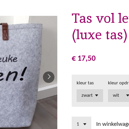
Tas vol l
(luxe tas)
€ 17,50
kleur tas
kleur opd
In winkelwag