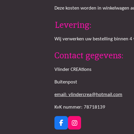
Deze kosten worden in winkelwagen aut
Levering:
Wij verwerken uw bestelling binnen 4
Contact gegevens:
Vlinder CREAtions
Buitenpost
email: vlindercrea@hotmail.com
KvK nummer: 78718139
F
I
a
n