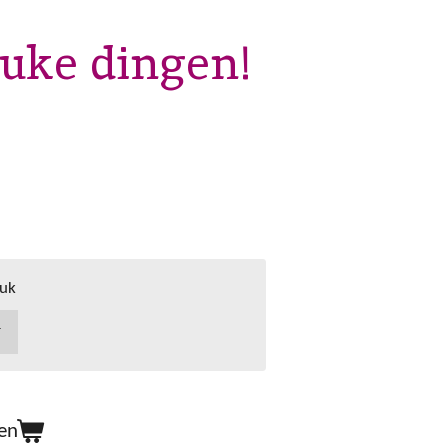
euke dingen!
ruk
en