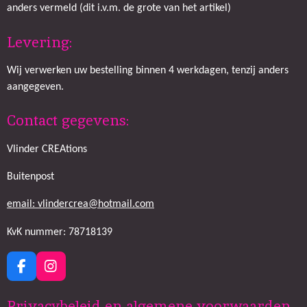
anders vermeld (dit i.v.m. de grote van het artikel)
Levering:
Wij verwerken uw bestelling binnen 4 werkdagen, tenzij anders
aangegeven.
Contact gegevens:
Vlinder CREAtions
Buitenpost
email: vlindercrea@hotmail.com
KvK nummer: 78718139
F
I
a
n
c
s
Privacybeleid en algemene voorwaarden