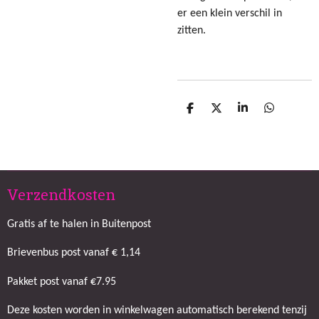
er een klein verschil in
zitten.
D
D
S
D
e
e
h
e
l
e
a
l
e
l
r
e
n
e
n
Verzendkosten
Gratis af te halen in Buitenpost
Brievenbus post vanaf € 1,14
Pakket post vanaf €7.95
Deze kosten worden in winkelwagen automatisch berekend tenzij