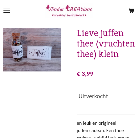
Ga
direct
naar
de
Lieve juffen
hoofdinhoud
thee (vruchten
thee) klein
€ 3,99
Uitverkocht
en leuk en origineel
juffen cadeau. Een thee